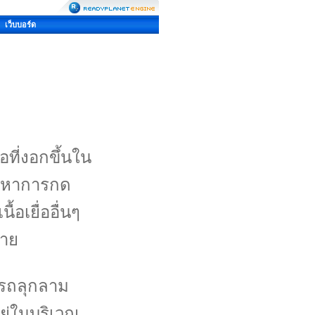
เว็บบอร์ด
อที่งอกขึ้นใน
ัญหาการกด
้อเยื่ออื่นๆ
หาย
มารถลุกลาม
อยู่ในบริเวณ