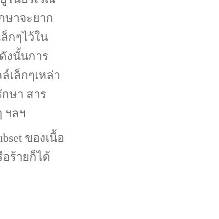
รักษาจะยาก
เล็กๆไว้ใน
ดังนั้นการ
์เล็กๆเหล่า
ีรักษา สาร
ๆ ฯลฯ
ubset
ของเนื้อ
ือร้ายก็ได้