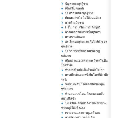
ปัญหาของลูกผู้ชาย
เซ็กส์ที่ปลอดภัย
10 คำถามของลูกผู้ชาย
ดื่มนมอย่างไร ไม่ให้แน่นท้อง
การทำหมันชาย
8 ขั้น การเตรียมการเลิกบุหรี่
การออกกำลังกายเพื่อสุขภาพ
กระเพาะอักเสบ
มะเร็งต่อมลูกหมาก ภัยใกล้ตัวของ
คุณผู้ชาย
10 วิธี ช่วยเพิ่มการเผาผลาญ
พลังงาน
เตือน! คนเอวเท่ากะละมังระวังเป็น
โรคหัวใจ
ทำอย่างไรเมื่อเป็นโรคหัวใจ???
กรวยไตอักเสบ หนึ่งในโรคที่ต้องพึง
ระวัง
นอนไม่หลับ โรคยอดฮิตของคุณ
หรือเปล่า
ท่านอนแบบไหน ถึงจะนอนหลับ
สบายถึงเช้า
ไม่เครียด-ออกกำลังกายพอเหมาะ
ช่วยอสุจิให้แข็งแรง
เบาหวานและการดูแลตัวเอง
การปฐมพยาบาลฉุกเฉิน