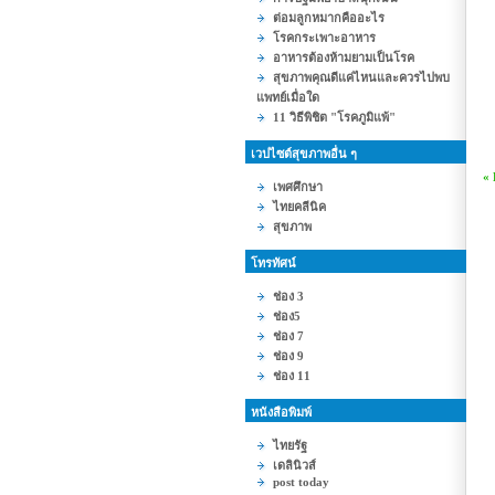
ต่อมลูกหมากคืออะไร
โรคกระเพาะอาหาร
อาหารต้องห้ามยามเป็นโรค
สุขภาพคุณดีแค่ไหนและควรไปพบ
แพทย์เมื่อใด
11 วิธีพิชิต "โรคภูมิแพ้"
เวปไซต์สุขภาพอื่น ๆ
«
เพศศึกษา
ไทยคลีนิค
สุขภาพ
โทรทัศน์
ช่อง 3
ช่อง5
ช่อง 7
ช่อง 9
ช่อง 11
หนังสือพิมพ์
ไทยรัฐ
เดลินิวส์
post today