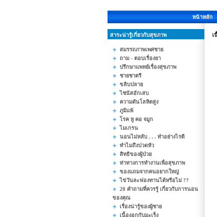
หน้าหลัก
สาระน่ารู้เกี่ยวกับสุขภาพ
เน
สมรรถภาพเพศชาย
ถาม - ตอบเรื่องยา
ปรึกษาแพทย์เรื่องสุขภาพ
ชายชาตรี
ขลิบปลาย
ไซนัสอักเสบ
ความดันโลหิตสูง
ภูมิแพ้
โรค หู คอ จมูก
ไมเกรน
นอนไม่หลับ . . . ทำอย่างไรดี
ทำไมถึงปวดหัว
สิทธิของผู้ป่วย
ท่าทางการทำงานเพื่อสุขภาพ
ของแถมจากคนอยากใหญ่
ไข่วันละฟองทานได้หรือไม่ ??
20 คำถามที่ควรรู้ เกี่ยวกับการนอน
ของคุณ
เรื่องน่ารู้ของผู้ชาย
เนื้องอกกับมะเร็ง