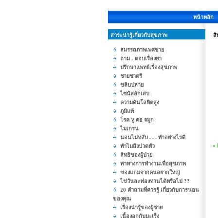
หน้าหลัก
สาระน่ารู้เกี่ยวกับสุขภาพ
สิ
สมรรถภาพเพศชาย
ถาม - ตอบเรื่องยา
ปรึกษาแพทย์เรื่องสุขภาพ
ชายชาตรี
ขลิบปลาย
ไซนัสอักเสบ
ความดันโลหิตสูง
ภูมิแพ้
โรค หู คอ จมูก
ไมเกรน
นอนไม่หลับ . . . ทำอย่างไรดี
«
ทำไมถึงปวดหัว
สิทธิของผู้ป่วย
ท่าทางการทำงานเพื่อสุขภาพ
ของแถมจากคนอยากใหญ่
ไข่วันละฟองทานได้หรือไม่ ??
20 คำถามที่ควรรู้ เกี่ยวกับการนอน
ของคุณ
เรื่องน่ารู้ของผู้ชาย
เนื้องอกกับมะเร็ง