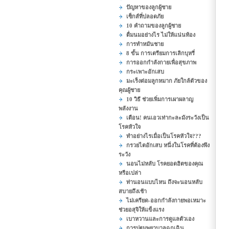
ปัญหาของลูกผู้ชาย
เซ็กส์ที่ปลอดภัย
10 คำถามของลูกผู้ชาย
ดื่มนมอย่างไร ไม่ให้แน่นท้อง
การทำหมันชาย
8 ขั้น การเตรียมการเลิกบุหรี่
การออกกำลังกายเพื่อสุขภาพ
กระเพาะอักเสบ
มะเร็งต่อมลูกหมาก ภัยใกล้ตัวของ
คุณผู้ชาย
10 วิธี ช่วยเพิ่มการเผาผลาญ
พลังงาน
เตือน! คนเอวเท่ากะละมังระวังเป็น
โรคหัวใจ
ทำอย่างไรเมื่อเป็นโรคหัวใจ???
กรวยไตอักเสบ หนึ่งในโรคที่ต้องพึง
ระวัง
นอนไม่หลับ โรคยอดฮิตของคุณ
หรือเปล่า
ท่านอนแบบไหน ถึงจะนอนหลับ
สบายถึงเช้า
ไม่เครียด-ออกกำลังกายพอเหมาะ
ช่วยอสุจิให้แข็งแรง
เบาหวานและการดูแลตัวเอง
การปฐมพยาบาลฉุกเฉิน