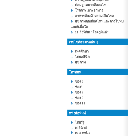
ต่อมลูกหมากคืออะไร
โรคกระเพาะอาหาร
อาหารต้องห้ามยามเป็นโรค
สุขภาพคุณดีแค่ไหนและควรไปพบ
แพทย์เมื่อใด
11 วิธีพิชิต "โรคภูมิแพ้"
เวปไซต์สุขภาพอื่น ๆ
เพศศึกษา
ไทยคลีนิค
สุขภาพ
โทรทัศน์
ช่อง 3
ช่อง5
ช่อง 7
ช่อง 9
ช่อง 11
หนังสือพิมพ์
ไทยรัฐ
เดลินิวส์
post today