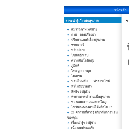
หน้าหลัก
สาระน่ารู้เกี่ยวกับสุขภาพ
ข
สมรรถภาพเพศชาย
ถาม - ตอบเรื่องยา
ปรึกษาแพทย์เรื่องสุขภาพ
ชายชาตรี
ขลิบปลาย
ไซนัสอักเสบ
ความดันโลหิตสูง
ภูมิแพ้
โรค หู คอ จมูก
ไมเกรน
นอนไม่หลับ . . . ทำอย่างไรดี
ทำไมถึงปวดหัว
สิทธิของผู้ป่วย
ท่าทางการทำงานเพื่อสุขภาพ
ของแถมจากคนอยากใหญ่
ไข่วันละฟองทานได้หรือไม่ ??
20 คำถามที่ควรรู้ เกี่ยวกับการนอน
ของคุณ
เรื่องน่ารู้ของผู้ชาย
เนื้องอกกับมะเร็ง