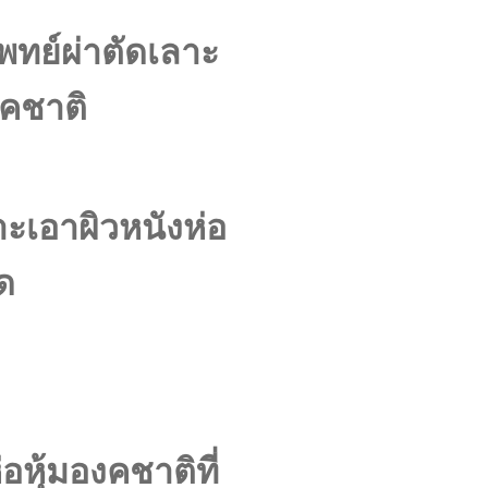
พทย์ผ่าตัดเลาะ
งคชาติ
าะเอาผิวหนังห่อ
ด
อหุ้มองคชาติที่