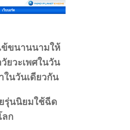
เว็บบอร์ด
งไข้ขนานนามให้
าดอวัยวะเพศในวัน
าในวันเดียวกัน
รุ่นนิยมใช้ฉีด
วโลก