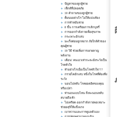
ปัญหาของลูกผู้ชาย
เซ็กส์ที่ปลอดภัย
10 คำถามของลูกผู้ชาย
ดื่มนมอย่างไร ไม่ให้แน่นท้อง
การทำหมันชาย
8 ขั้น การเตรียมการเลิกบุหรี่
การออกกำลังกายเพื่อสุขภาพ
กระเพาะอักเสบ
มะเร็งต่อมลูกหมาก ภัยใกล้ตัวของ
คุณผู้ชาย
10 วิธี ช่วยเพิ่มการเผาผลาญ
พลังงาน
เตือน! คนเอวเท่ากะละมังระวังเป็น
โรคหัวใจ
ทำอย่างไรเมื่อเป็นโรคหัวใจ???
กรวยไตอักเสบ หนึ่งในโรคที่ต้องพึง
ระวัง
นอนไม่หลับ โรคยอดฮิตของคุณ
หรือเปล่า
ท่านอนแบบไหน ถึงจะนอนหลับ
สบายถึงเช้า
ไม่เครียด-ออกกำลังกายพอเหมาะ
ช่วยอสุจิให้แข็งแรง
เบาหวานและการดูแลตัวเอง
การปฐมพยาบาลฉุกเฉิน