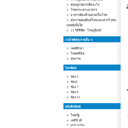
ต่อมลูกหมากคืออะไร
โรคกระเพาะอาหาร
อาหารต้องห้ามยามเป็นโรค
สุขภาพคุณดีแค่ไหนและควรไปพบ
แพทย์เมื่อใด
11 วิธีพิชิต "โรคภูมิแพ้"
เวปไซต์สุขภาพอื่น ๆ
เพศศึกษา
ไทยคลีนิค
สุขภาพ
โทรทัศน์
ช่อง 3
ช่อง5
ช่อง 7
ช่อง 9
ช่อง 11
หนังสือพิมพ์
ไทยรัฐ
เดลินิวส์
post today