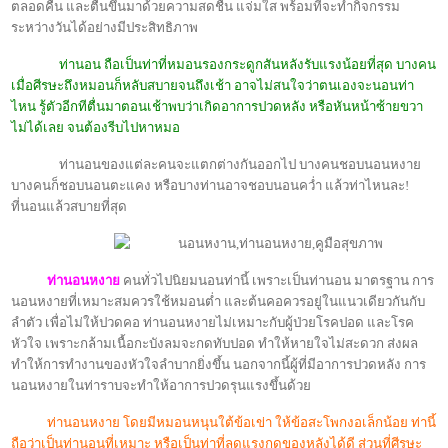
ตลอดคืน และตื่นขึ้นมาด้วยความสดชื่น แจ่มใส พร้อมที่จะทำกิจกรรม
ระหว่างวันได้อย่างมีประสิทธิภาพ
ท่านอน ถือเป็นท่าที่หมอนรองกระดูกสันหลังรับแรงน้อยที่สุด บางคน
เมื่อศีรษะถึงหมอนก็หลับสบายจนถึงเช้า อาจไม่สนใจว่าตนเองจะนอนท่า
ไหน รู้ตัวอีกทีตื่นมาตอนเช้าพบว่าเกิดอาการปวดหลัง หรือหันหน้าซ้ายขวา
ไม่ได้เลย จนต้องรีบไปหาหมอ
ท่านอนของแต่ละคนจะแตกต่างกันออกไป บางคนชอบนอนหงาย
บางคนก็ชอบนอนตะแคง หรือบางท่านอาจชอบนอนคว่ำ แล้วท่าไหนละ
!
ที่นอนแล้วสบายที่สุด
ท่านอนหงาย
คนทั่วไปนิยมนอนท่านี้ เพราะเป็นท่านอน มาตรฐาน การ
นอนหงายที่เหมาะสมควรใช้หมอนต่ำ และต้นคอควรอยู่ในแนวเดียวกันกับ
ลำตัว เพื่อไม่ให้ปวดคอ ท่านอนหงายไม่เหมาะกับผู้ป่วยโรคปอด และโรค
หัวใจ เพราะกล้ามเนื้อกะบังลมจะกดทับปอด ทำให้หายใจไม่สะดวก ส่งผล
ทำให้การทำงานของหัวใจลำบากยิ่งขึ้น นอกจากนี้ผู้ที่มีอาการปวดหลัง การ
นอนหงายในท่าราบจะทำให้อาการปวดรุนแรงขึ้นด้วย
ท่านอนหงาย โดยมีหมอนหนุนใต้ข้อเข่า ให้ข้อสะโพกงอเล็กน้อย ท่านี้
ถือว่าเป็นท่านอนที่เหมาะ หรือเป็นท่าที่ลดแรงกดของหลังได้ดี ส่วนที่ศีรษะ