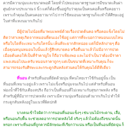
ควรมีความนุ่มและขนาดพอดี โดยทั่วไปหมอนมาตรฐานควรมีขนาดเส้นผ่า
ศูนย์กลางประมาณ
6 นิ้ว
แต่ก็ต้องขึ้นอยู่กับว่าคุณเป็นคนคอสั้นหรือคอยาว
เพราะถ้าคุณเป็นคนคอยาวมากไป การใช้หมอนมาตรฐานก็จะทำให้ศีรษะอยู่
ในท่าที่แหงนมากเกินไป
มีผู้ป่วยไม่น้อยที่มาพบแพทย์ด้วยเรื่องปวดต้นคอ หรือคอแข็งโดยไม่
คิดว่าสาเหตุเกิดจากหมอนที่ตนเองใช้อยู่ แต่การที่จะบอกว่าหมอนแบบไหน
หรือใบใดที่จะเหมาะกับใครนั้น เห็นทีจะยากสักหน่อย แต่ก็มีหลักง่ายๆ คือ
เมื่อคุณหนุนหมอนใบนั้นแล้วรู้สึกสบายคอ หรือตื่นมาแล้วไม่มีอาการปวด
เมื่อยต้นคอให้เป็นที่รำคาญใจ ก็ถือว่าเพียงพอ และไม่จำเป็นว่าต้องมีราคา
แพงเสมอไปนะครับ หมอนราคาถูกๆ แต่เป็นขนาดที่เหมาะกับคุณ ก็จะ
สามารถรองรับศีรษะและกระดูกสันหลังส่วนคอให้กับคุณได้ดีทีเดียว
ที่นอน
สำหรับที่นอนที่ยัดด้วยนุ่น ที่คนไทยเราใช้กันอยู่นั้น เป็น
ที่นอนที่เหมาะอยู่แล้ว เพราะไม่แข็งหรือนุ่มจนเกินไป แต่สำหรับที่นอน
ฟองน้ำที่ใช้กับเตียงสปริง ถือว่าเป็นที่นอนที่ไม่เหมาะกับสุขภาพหลัง หรือ
สำหรับผู้ที่มีอาการปวดหลัง เพราะมีความนุ่มหรืออ่อนตัวมากเกินไป ทำให้
กระดูกสันหลังอยู่ในแนวที่ผิดปกติ
บางคนเข้าใจผิดว่า การนอนที่นอนแข็งๆ เช่น บนไม้กระดาน
,
เสื่อ
,
หรือนอนกับพื้น จะช่วยลดอาการปวดหลังได้ จริงๆ แล้วไม่ต้องถึงขนาดนั้น
หรอก เพราะที่นอนที่ถูกควรมีลักษณะที่เรียกว่าแน่น หรือเป็นที่นอนที่ยัดนุ่น ก็