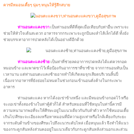
ควรมีหมอนเตี้ยๆ นุ่มๆ หนุนให้รู้สึกสบาย
ท่านอนตะแคงขวา
เป็นท่านอนที่ดีที่สุดเมื่อเทียบกับท่าอื่น เพราะจะ
ช่วยให้หัวใจเต้นสะดวก อาหารจากกระเพาะจะถูกบีบลงลำไส้เล็กได้ดี ทั้งยัง
ช่วยบรรเทาอาการปวดหลังได้เป็นอย่างดีอีกด้วย
ท่านอนตะแคงซ้าย
เป็นท่าที่ช่วยลดอาการปวดหลังได้แต่ควรกอด
หมอนข้าง และพาดขาไว้เพื่อป้องกันอาการชาที่ขาซ้าย จากการนอนทับเป็น
เวลานาน แต่ท่านอนตะแคงซ้ายอาจทำให้เกิดลมจุกเสียดบริเวณลิ้นปี่
เนื่องจากอาหารที่ยังย่อยไม่หมดในช่วงก่อนเข้านอนคั่งค้างในกระเพาะ
อาหาร
ท่านอนตะแคง หากได้งอเข่าข้างหนึ่ง และมีหมอนข้างกอดไว้ หรือ
จะงอเข่าทั้งสองข้างในท่าคู้ตัวก็ได้ สำหรับหมอนที่ใช้หนุนในท่านี้ควรมี
ความหนามากพอที่จะให้ศีรษะอยู่ในแนวเดียวกันกับลำตัว หากใช้หมอนเตี้ย
เกินไป ศีรษะจะเอียงลงหรือหาหมอนที่มีความสูงเท่าหรือใกล้เคียงกับระยะ
จากระดับด้านข้างของศีรษะไปถึงแนวระดับไหล่ เมื่อหนุนแล้ว จึงทำให้แนว
ของกระดูกสันหลังส่วนคออยู่ในแนวเดียวกับกระดูกสันหลังส่วนอกและส่วน