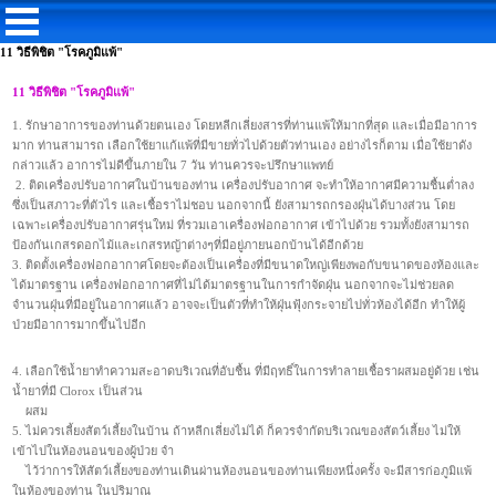
11 วิธีพิชิต "โรคภูมิแพ้"
11 วิธีพิชิต "โรคภูมิแพ้"
1. รักษาอาการของท่านด้วยตนเอง โดยหลีกเลี่ยงสารที่ท่านแพ้ให้มากที่สุด และเมื่อมีอาการ
มาก ท่านสามารถ เลือกใช้ยาแก้แพ้ที่มีขายทั่วไปด้วยตัวท่านเอง อย่างไรก็ตาม เมื่อใช้ยาดัง
กล่าวแล้ว อาการไม่ดีขึ้นภายใน 7 วัน ท่านควรจะปรึกษาแพทย์
2. ติดเครื่องปรับอากาศในบ้านของท่าน เครื่องปรับอากาศ จะทำให้อากาศมีความชื้นต่ำลง
ซึ่งเป็นสภาวะที่ตัวไร และเชื้อราไม่ชอบ นอกจากนี้ ยังสามารถกรองฝุ่นได้บางส่วน โดย
เฉพาะเครื่องปรับอากาศรุ่นใหม่ ที่รวมเอาเครื่องฟอกอากาศ เข้าไปด้วย รวมทั้งยังสามารถ
ป้องกันเกสรดอกไม้และเกสรหญ้าต่างๆที่มีอยู่ภายนอกบ้านได้อีกด้วย
3. ติดตั้งเครื่องฟอกอากาศโดยจะต้องเป็นเครื่องที่มีขนาดใหญ่เพียงพอกับขนาดของห้องและ
ได้มาตรฐาน เครื่องฟอกอากาศที่ไม่ได้มาตรฐานในการกำจัดฝุ่น นอกจากจะไม่ช่วยลด
จำนวนฝุ่นที่มีอยู่ในอากาศแล้ว อาจจะเป็นตัวที่ทำให้ฝุ่นฟุ้งกระจายไปทั่วห้องได้อีก ทำให้ผู้
ป่วยมีอาการมากขึ้นไปอีก
4. เลือกใช้น้ำยาทำความสะอาดบริเวณที่อับชื้น ที่มีฤทธิ์ในการทำลายเชื้อราผสมอยู่ด้วย เช่น
น้ำยาที่มี Clorox เป็นส่วน
ผสม
5. ไม่ควรเลี้ยงสัตว์เลี้ยงในบ้าน ถ้าหลีกเลี่ยงไม่ได้ ก็ควรจำกัดบริเวณของสัตว์เลี้ยง ไม่ให้
เข้าไปในห้องนอนของผู้ป่วย จำ
ไว้ว่าการให้สัตว์เลี้ยงของท่านเดินผ่านห้องนอนของท่านเพียงหนึ่งครั้ง จะมีสารก่อภูมิแพ้
ในห้องของท่าน ในปริมาณ