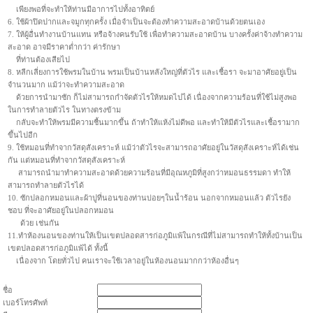
เพียงพอที่จะทำให้ท่านมีอาการไปทั้งอาทิตย์
6. ใช้ผ้าปิดปากและจมูกทุกครั้ง เมื่อจำเป็นจะต้องทำความสะอาดบ้านด้วยตนเอง
7. ให้ผู้อื่นทำงานบ้านแทน หรือจ้างคนรับใช้ เพื่อทำความสะอาดบ้าน บางครั้งค่าจ้างทำความ
สะอาด อาจมีราคาต่ำกว่า ค่ารักษา
ที่ท่านต้องเสียไป
8. หลีกเลี่ยงการใช้พรมในบ้าน พรมเป็นบ้านหลังใหญ่ที่ตัวไร และเชื้อรา จะมาอาศัยอยู่เป็น
จำนวนมาก แม้ว่าจะทำความสะอาด
ด้วยการนำมาซัก ก็ไม่สามารถกำจัดตัวไรให้หมดไปได้ เนื่องจากความร้อนที่ใช้ไม่สูงพอ
ในการทำลายตัวไร ในทางตรงข้าม
กลับจะทำให้พรมมีความชื้นมากขึ้น ถ้าทำให้แห้งไม่ดีพอ และทำให้มีตัวไรและเชื้อรามาก
ขึ้นไปอีก
9. ใช้หมอนที่ทำจากวัสดุสังเคราะห์ แม้ว่าตัวไรจะสามารถอาศัยอยู่ในวัสดุสังเคราะห์ได้เช่น
กัน แต่หมอนที่ทำจากวัสดุสังเคราะห์
สามารถนำมาทำความสะอาดด้วยความร้อนที่มีอุณหภูมิที่สูงกว่าหมอนธรรมดา ทำให้
สามารถทำลายตัวไรได้
10. ซักปลอกหมอนและผ้าปูที่นอนของท่านบ่อยๆในน้ำร้อน นอกจากหมอนแล้ว ตัวไรยัง
ชอบ ที่จะอาศัยอยู่ในปลอกหมอน
ด้วย เช่นกัน
11.ทำห้องนอนของท่านให้เป็นเขตปลอดสารก่อภูมิแพ้ในกรณีที่ไม่สามารถทำให้ทั้งบ้านเป็น
เขตปลอดสารก่อภูมิแพ้ได้ ทั้งนี้
เนื่องจาก โดยทั่วไป คนเราจะใช้เวลาอยู่ในห้องนอนมากกว่าห้องอื่นๆ
ชื่อ
เบอร์โทรศัพท์