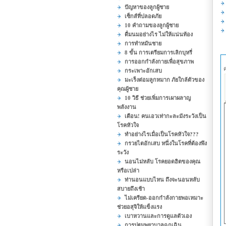
ปัญหาของลูกผู้ชาย
เซ็กส์ที่ปลอดภัย
10 คำถามของลูกผู้ชาย
ดื่มนมอย่างไร ไม่ให้แน่นท้อง
การทำหมันชาย
8 ขั้น การเตรียมการเลิกบุหรี่
การออกกำลังกายเพื่อสุขภาพ
กระเพาะอักเสบ
มะเร็งต่อมลูกหมาก ภัยใกล้ตัวของ
คุณผู้ชาย
10 วิธี ช่วยเพิ่มการเผาผลาญ
พลังงาน
เตือน! คนเอวเท่ากะละมังระวังเป็น
โรคหัวใจ
ทำอย่างไรเมื่อเป็นโรคหัวใจ???
กรวยไตอักเสบ หนึ่งในโรคที่ต้องพึง
ระวัง
นอนไม่หลับ โรคยอดฮิตของคุณ
หรือเปล่า
ท่านอนแบบไหน ถึงจะนอนหลับ
สบายถึงเช้า
ไม่เครียด-ออกกำลังกายพอเหมาะ
ช่วยอสุจิให้แข็งแรง
เบาหวานและการดูแลตัวเอง
การปฐมพยาบาลฉุกเฉิน