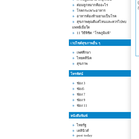
ต่อมลูกหมากคืออะไร
โรคกระเพาะอาหาร
อาหารต้องห้ามยามเป็นโรค
สุขภาพคุณดีแค่ไหนและควรไปพบ
แพทย์เมื่อใด
11 วิธีพิชิต "โรคภูมิแพ้"
เวปไซต์สุขภาพอื่น ๆ
เพศศึกษา
ไทยคลีนิค
สุขภาพ
โทรทัศน์
ช่อง 3
ช่อง5
ช่อง 7
ช่อง 9
ช่อง 11
หนังสือพิมพ์
ไทยรัฐ
เดลินิวส์
post today