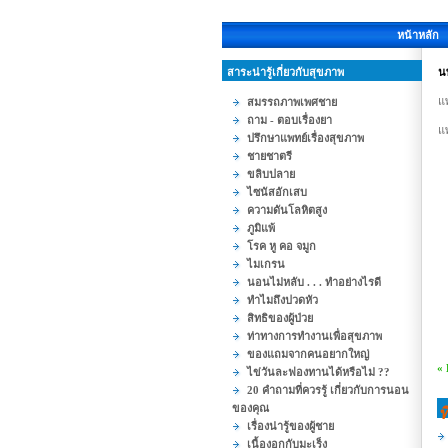
หน้าหลัก
สาระน่ารู้เกี่ยวกับสุขภาพ
น
แ
สมรรถภาพเพศชาย
ถาม - ตอบเรื่องยา
แพ
ปรึกษาแพทย์เรื่องสุขภาพ
ชายชาตรี
ขลิบปลาย
ไซนัสอักเสบ
ความดันโลหิตสูง
ภูมิแพ้
โรค หู คอ จมูก
ไมเกรน
นอนไม่หลับ . . . ทำอย่างไรดี
ทำไมถึงปวดหัว
สิทธิของผู้ป่วย
ท่าทางการทำงานเพื่อสุขภาพ
ของแถมจากคนอยากใหญ่
«
ไข่วันละฟองทานได้หรือไม่ ??
20 คำถามที่ควรรู้ เกี่ยวกับการนอน
ของคุณ
ท
เรื่องน่ารู้ของผู้ชาย
เนื้องอกกับมะเร็ง