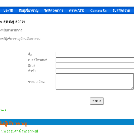
ประวัติ
ทีมผู้เชี่ยวชาญ
ริดสีดวงทวาร
ตรวจ ATK
Contact Us
รับสมัครงาน
พ. สุรเชษฐ สถาวร
พทย์ผู้อำนวยการ
ทย์ผู้เชี่ยวชาญด้านศัลยกรรม
ชื่อ
เบอร์โทรศัพท์
อีเมล
หัวข้อ
รายละเอียด
 Back
ีมผู้เชียวชาญ
นพ.ธรรมศักดิ์ สุพรรณพงศ์