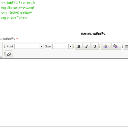
นพ.วัลย์รัตน์ ลีละตานนท์
พญ.ปรียาพร สุพรรณพงค์
นพ.เกริกอิทธิ นาจันทร์
ภญ.จันทิรา โจถาวร
แสดงความคิดเห็น
ความคิดเห็น
*